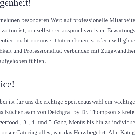
egenheit!
rnehmen besonderen Wert auf professionelle Mitarbeiter
u tun ist, um selbst der anspruchsvollsten Erwartungs
äsentiert nicht nur unser Unternehmen, sondern will gle
ichkeit und Professionalität verbunden mit Zugewandthe
 aufgehoben fühlen.
vice!
bei ist für uns die richtige Speisenauswahl ein wichti
Das Küchenteam von Deichgraf by Dr. Thompson‘s krei
gerfood-, 3-, 4- und 5-Gang-Menüs bis hin zu individu
nser Catering alles, was das Herz begehrt. Alle Kateg