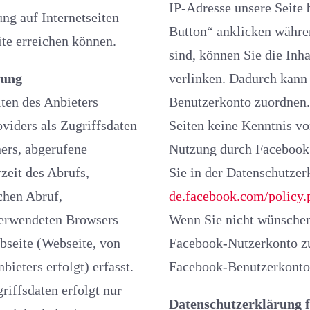
IP-Adresse unsere Seite
netseiten
Button“ anklicken während Sie in Ihrem Facebook-Account eingeloggt
welche Sie durch Hyperlinks auf dieser Internetseite erreichen können.
sind, können Sie die Inhalte unserer Seiten auf Ihrem Facebook-Profil
rarbeitung
verlinken. Dadurch kann Facebook den Besuch unserer Seiten Ihre
eters
Benutzerkonto zuordnen. Wir weisen darauf hin, d
Zugriffsdaten
Seiten keine Kenntnis vom Inhalt der übermitt
ers, abgerufene
Nutzung durch Facebook erhalten. Weiter
eit des Abrufs,
Sie in der Datenschutze
de.facebook.com/policy.
Wenn Sie nicht wünschen, dass Fa
Facebook-Nutzerkonto zuordn
griff auf das Internetangebot des Anbieters erfolgt) erfasst.
Facebook-Benutzerkonto
Datenschutzerklärung f