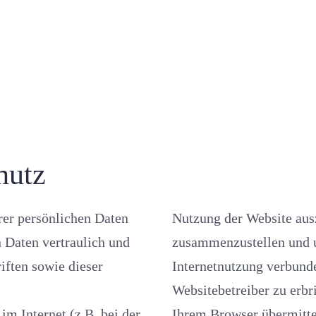
hutz
Daten
Nutzung der Website auszuwerten, um Reports über die Websiteaktivitäten
ulich und
zusammenzustellen und um weitere mit der Websitenutzung
 sowie dieser
Internetnutzung verbundene Dienstleistungen gegen
Websitebetreiber zu erbringen. Di
ei der
Ihrem Browser übermittelte IP-A