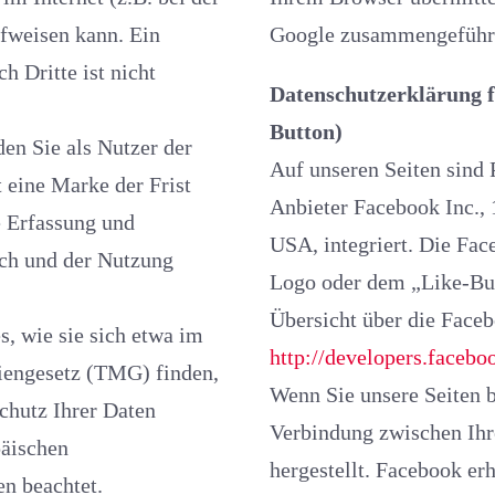
kann. Ein
Google zusammengeführ
h Dritte ist nicht
Datenschutzerklärung für die Nutzu
Button)
utzer der
Auf unseren Seiten sind Plug
eine Marke der Frist
Anbieter Facebook Inc.,
d
USA, integriert. Die Fa
ch und der Nutzung
Logo oder dem „Like-Button“ („Gefällt mir“) auf unserer Seite. Eine
Übersicht
 etwa im
http://developers.facebo
setz (TMG) finden,
Wenn Sie unsere Seiten besuch
chutz Ihrer Daten
Verbindung zwischen Ih
päischen
hergestellt. Facebook erh
n beachtet.