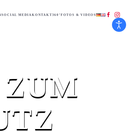
N
SOCIAL MEDIA
KONTAKT
360°
FOTOS & VIDEOS
 ZUM
UTZ