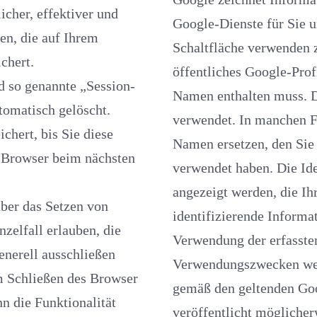
er, effektiver und
Google-Dienste für Sie und 
en, die auf Ihrem
Schaltfläche verwenden zu kö
ichert.
öffentliches Google-Profil, 
ssion-
Namen enthalten muss. D
ch gelöscht.
verwendet. In manchen F
chert, bis Sie diese
Namen ersetzen, den Sie beim Teilen von Inhalten über Ihr Google-Konto
n Browser beim nächsten
verwendet haben. Die Identität Ihres Google-Profils kann Nutzern
angezeigt werden, die Ihre E-Mail-Adresse kennen oder über andere
n von
auben, die
Verwendung der erfassten Inf
schließen
Verwendungszwecken werden di
ießen des Browser
gemäß den geltenden Googl
n die Funktionalität
veröffentlicht möglicherw