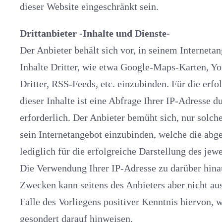
dieser Website eingeschränkt sein.
Drittanbieter -Inhalte und Dienste-
Der Anbieter behält sich vor, in seinem Internetangebot Dienste und
Inhalte Dritter, wie etwa Google-Maps-Karten, YouTube-Videos, Grafiken
Dritter, RSS-Feeds, etc. einzubinden. Für die erfolgreiche Darstellung
dieser Inhalte ist eine Abfrage Ihrer IP-Adresse durch den Drittanbieter
erforderlich. Der Anbieter bemüht sich, nur solche Angebote von Dritten in
sein Internetangebot einzubinden, welche die abgefragte IP-Adresse
lediglich für die erfolgreiche Darstellung des jeweiligen Angebots nutzen.
Die Verwendung Ihrer IP-Adresse zu darüber hinausgehenden statistischen
Zwecken kann seitens des Anbieters aber nicht ausgeschlossen werden. Im
Falle des Vorliegens positiver Kenntnis hiervon, wird der Anb
gesondert darauf hinweisen.