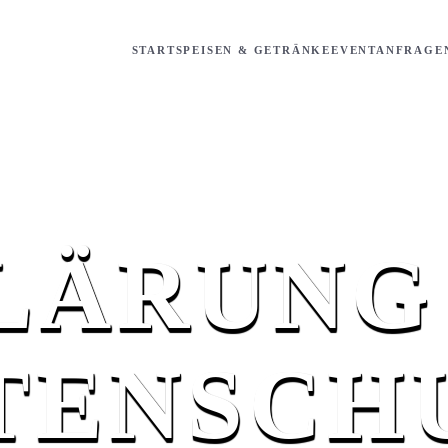
START
SPEISEN & GETRÄNKE
EVENTANFRAGE
LÄRUNG
TENSCH