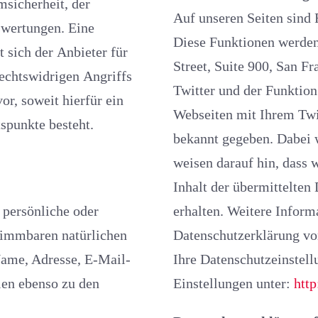
Auf unseren Seiten sind Funktionen
Diese Funktionen werden ange
Anbieter für
Street, Suite 900, San Fr
idrigen Angriffs
Twitter und der Funktio
, soweit hierfür ein
Webseiten mit Ihrem Twi
spunkte besteht.
bekannt gegeben. Dabei werden auch Daten an Twitter übertragen. Wir
weisen darauf hin, dass wir als Anbieter der Seiten keine Kenntnis vom
Inhalt der übermittelten Daten sowie deren Nutzung durch Twitter
 persönliche oder
erhalten. Weitere Informationen hie
stimmbaren natürlichen
Datenschutzerklärung vo
Ihre Datenschutzeinstellungen 
enso zu den
Einstellungen unter:
http