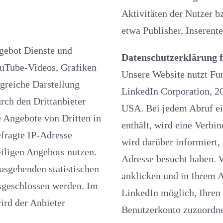
Aktivitäten der Nutzer bz
etwa Publisher, Inserent
Datenschutzerklärung f
Unsere Website nutzt Funktionen des 
LinkedIn Corporation, 2029 Stie
USA. Bei jedem Abruf einer 
enthält, wird eine Verbindu
wird darüber informiert, d
Adresse besucht haben.
anklicken und in Ihrem A
LinkedIn möglich, Ihren Besuch auf unserer Internetseite Ihnen und Ihrem
ieter
Benutzerkonto zuzuordnen. Wir weisen darauf hin, dass wir als 