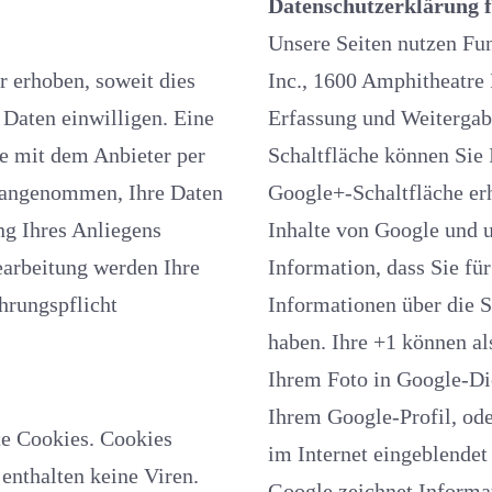
Datenschutzerklärung 
Unsere Seiten nutzen Funktio
es
Inc., 1600 Amphitheatr
igen. Eine
Erfassung und Weitergabe von 
mit dem Anbieter per
Schaltfläche können Sie Inf
 angenommen, Ihre Daten
Google+-Schaltfläche erh
g Ihres Anliegens
Inhalte von Google und u
Information, dass Sie fü
Informationen über die Seite, die Sie beim Klicken auf +1 angesehen
haben. Ihre +1 können als Hinweise zusammen mit Ihrem Profilnamen
Ihrem Foto in Google-Diensten, wie etwa in Su
Ihrem Google-Profil, oder an anderen S
ies
im Internet eingeblendet
keine Viren.
Google zeichnet Informationen